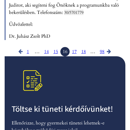
Juditot, aki segíteni fog Önöknek a programunkba való
bekerülésben. Telefonszám:
30/5701779
Üdvözlettel:
Dr. Juhász Zsolt PhD
1
…
14
15
16
17
18
…
98
Töltse ki tüneti kérdőívünket!
Ellenőrizze, hogy gyermekei tünetei lehetnek-e