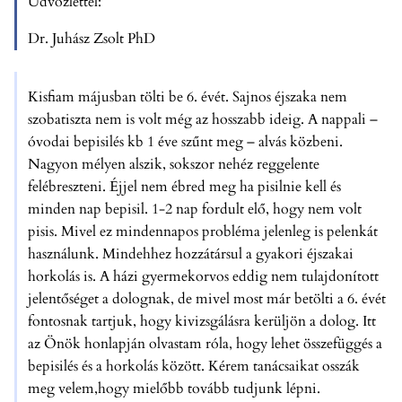
Üdvözlettel:
Dr. Juhász Zsolt PhD
Kisfiam májusban tölti be 6. évét. Sajnos éjszaka nem
szobatiszta nem is volt még az hosszabb ideig. A nappali –
óvodai bepisilés kb 1 éve szűnt meg – alvás közbeni.
Nagyon mélyen alszik, sokszor nehéz reggelente
felébreszteni. Éjjel nem ébred meg ha pisilnie kell és
minden nap bepisil. 1-2 nap fordult elő, hogy nem volt
pisis. Mivel ez mindennapos probléma jelenleg is pelenkát
használunk. Mindehhez hozzátársul a gyakori éjszakai
horkolás is. A házi gyermekorvos eddig nem tulajdonított
jelentőséget a dolognak, de mivel most már betölti a 6. évét
fontosnak tartjuk, hogy kivizsgálásra kerüljön a dolog. Itt
az Önök honlapján olvastam róla, hogy lehet összefüggés a
bepisilés és a horkolás között. Kérem tanácsaikat osszák
meg velem,hogy mielőbb tovább tudjunk lépni.