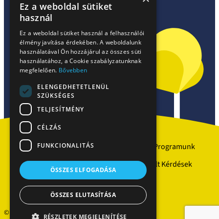
Ez a weboldal sütiket
használ
Ez a weboldal sütiket használ a felhasználói
élmény javítása érdekében. A weboldalunk
használatával Ön hozzájárul az összes süti
használatához, a Cookie szabályzatunknak
megfelelően.
Bővebben
ELENGEDHETETLENÜL
Facebook
SZÜKSÉGES
TELJESÍTMÉNY
CÉLZÁS
FUNKCIONALITÁS
Szakrendelések
Partnerek
Programunk
Kérdezz-Felelek
Gyakran Ismételt Kérdések
ÖSSZES ELFOGADÁSA
Hírek
ÖSSZES ELUTASÍTÁSA
© Minden jog fenntartva!
RÉSZLETEK MEGJELENÍTÉSE