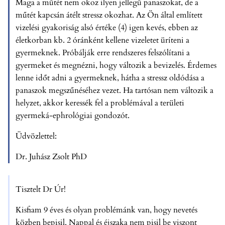
Maga a műtét nem okoz ilyen jellegű panaszokat, de a
műtét kapcsán átélt stressz okozhat. Az Ön által említett
vizelési gyakoriság alsó értéke (4) igen kevés, ebben az
életkorban kb. 2 óránként kellene vizeletet üríteni a
gyermeknek. Próbálják erre rendszeres felszólítani a
gyermeket és megnézni, hogy változik a bevizelés. Érdemes
lenne időt adni a gyermeknek, hátha a stressz oldódása a
panaszok megszűnéséhez vezet. Ha tartósan nem változik a
helyzet, akkor keressék fel a problémával a területi
gyermeká-ephrológiai gondozót.
Üdvözlettel:
Dr. Juhász Zsolt PhD
Tisztelt Dr Úr!
Kisfiam 9 éves és olyan problémánk van, hogy nevetés
közben bepisil. Nappal és éjszaka nem pisil be viszont