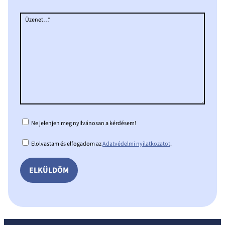
Üzenet…*
Ne jelenjen meg nyilvánosan a kérdésem!
Elolvastam és elfogadom az
Adatvédelmi nyilatkozatot
.