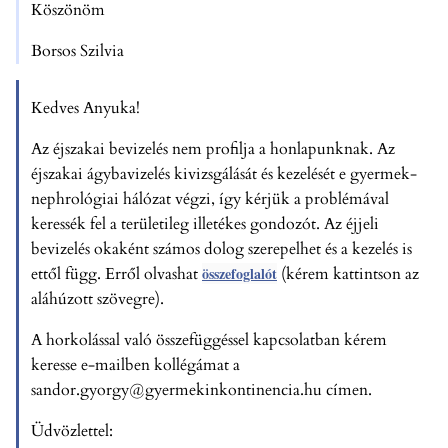
Köszönöm
Borsos Szilvia
Kedves Anyuka!
Az éjszakai bevizelés nem profilja a honlapunknak. Az
éjszakai ágybavizelés kivizsgálását és kezelését e gyermek-
nephrológiai hálózat végzi, így kérjük a problémával
keressék fel a területileg illetékes gondozót. Az éjjeli
bevizelés okaként számos dolog szerepelhet és a kezelés is
ettől függ. Erről olvashat
összefoglalót
(kérem kattintson az
aláhúzott szövegre).
A horkolással való összefüggéssel kapcsolatban kérem
keresse e-mailben kollégámat a
sandor.gyorgy@gyermekinkontinencia.hu
címen.
Üdvözlettel: