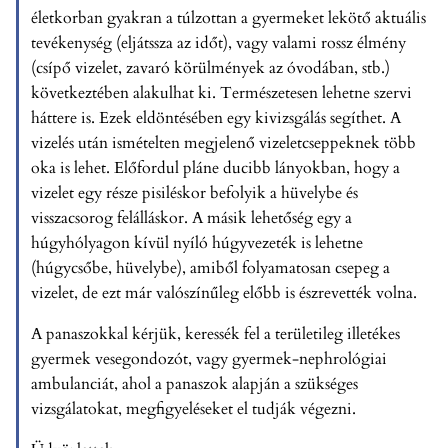
életkorban gyakran a túlzottan a gyermeket lekötő aktuális
tevékenység (eljátssza az időt), vagy valami rossz élmény
(csípő vizelet, zavaró körülmények az óvodában, stb.)
következtében alakulhat ki. Természetesen lehetne szervi
háttere is. Ezek eldöntésében egy kivizsgálás segíthet. A
vizelés után ismételten megjelenő vizeletcseppeknek több
oka is lehet. Előfordul pláne ducibb lányokban, hogy a
vizelet egy része pisiléskor befolyik a hüvelybe és
visszacsorog felálláskor. A másik lehetőség egy a
húgyhólyagon kívül nyíló húgyvezeték is lehetne
(húgycsőbe, hüvelybe), amiből folyamatosan csepeg a
vizelet, de ezt már valószínűleg előbb is észrevették volna.
A panaszokkal kérjük, keressék fel a területileg illetékes
gyermek vesegondozót, vagy gyermek-nephrológiai
ambulanciát, ahol a panaszok alapján a szükséges
vizsgálatokat, megfigyeléseket el tudják végezni.