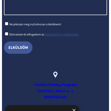
Ne jelenjen meg nyilvánosan a kérdésem!
Elolvastam és elfogadom az
Adatvédelmi nyilatkozatot
.
Vizelési Tréning Program
7624 Pécs, Rókus u. 1.
INKOPED Kft.
×