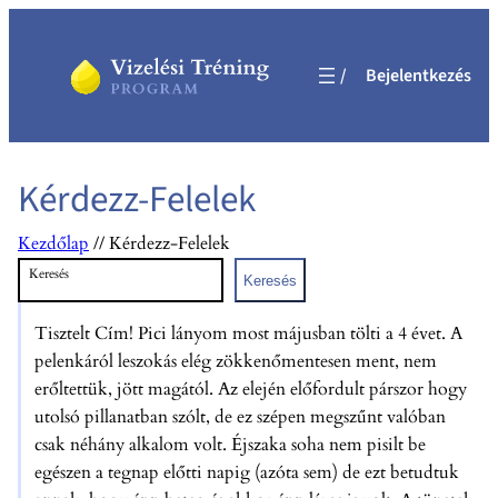
Ugrás
a
Bejelentkezés
tartalomhoz
Kérdezz-Felelek
Kezdőlap
//
Kérdezz-Felelek
Keresés
Keresés
Tisztelt Cím! Pici lányom most májusban tölti a 4 évet. A
pelenkáról leszokás elég zökkenőmentesen ment, nem
erőltettük, jött magától. Az elején előfordult párszor hogy
utolsó pillanatban szólt, de ez szépen megszűnt valóban
csak néhány alkalom volt. Éjszaka soha nem pisilt be
egészen a tegnap előtti napig (azóta sem) de ezt betudtuk