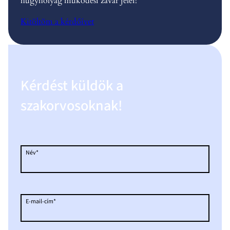
húgyhólyag müködési zavar jelei!
Kitöltöm a kérdőívet
Kérdést küldök a
szakorvosoknak!
Név*
E-mail-cím*