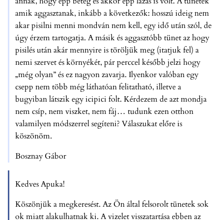
annak, hogy épp beteg és akkor épp lázas is volt. A tünetek
amik aggasztanak, inkább a következők: hosszú ideig nem
akar pisilni menni mondván nem kell, egy idő után szól, de
úgy érzem tartogatja. A másik és aggasztóbb tünet az hogy
pisilés után akár mennyire is töröljük meg (itatjuk fel) a
nemi szervet és környékét, pár perccel később jelzi hogy
„még olyan” és ez nagyon zavarja. Ilyenkor valóban egy
csepp nem több még láthatóan felitatható, illetve a
bugyiban látszik egy icipici folt. Kérdezem de azt mondja
nem csíp, nem viszket, nem fáj… tudunk ezen otthon
valamilyen módszerrel segíteni? Válaszukat előre is
köszönöm.
Bosznay Gábor
Kedves Apuka!
Köszönjük a megkeresést. Az Ön által felsorolt tünetek sok
ok miatt alakulhatnak ki. A vizelet visszatartása ebben az