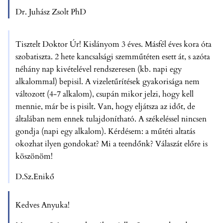
Dr. Juhász Zsolt PhD
Tisztelt Doktor Úr! Kislányom 3 éves. Másfél éves kora óta
szobatiszta. 2 hete kancsalsági szemműtéten esett át, s azóta
néhány nap kivételével rendszeresen (kb. napi egy
alkalommal) bepisil. A vizeletűrítések gyakorisága nem
változott (4-7 alkalom), csupán mikor jelzi, hogy kell
mennie, már be is pisilt. Van, hogy eljátsza az időt, de
általában nem ennek tulajdonítható. A székeléssel nincsen
gondja (napi egy alkalom). Kérdésem: a műtéti altatás
okozhat ilyen gondokat? Mi a teendőnk? Válaszát előre is
köszönöm!
D.Sz.Enikő
Kedves Anyuka!