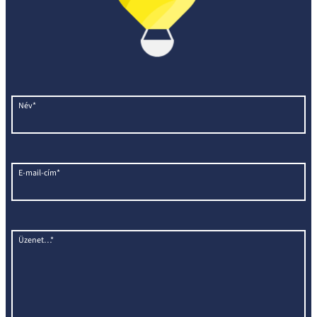
Név*
E-mail-cím*
Üzenet…*