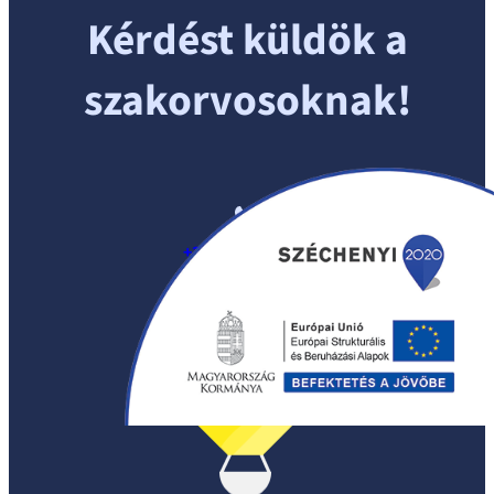
Kérdést küldök a
szakorvosoknak!
+36 (30) 570 1779