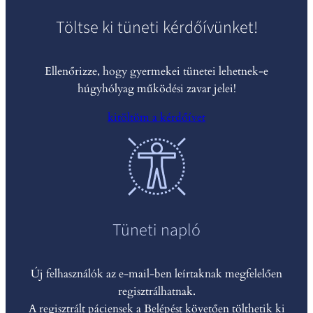
Töltse ki tüneti kérdőívünket!
Ellenőrizze, hogy gyermekei tünetei lehetnek-e
húgyhólyag működési zavar jelei!
kitöltöm a kérdőívet
Tüneti napló
Új felhasználók az e-mail-ben leírtaknak megfelelően
regisztrálhatnak.
A regisztrált páciensek a Belépést követően tölthetik ki