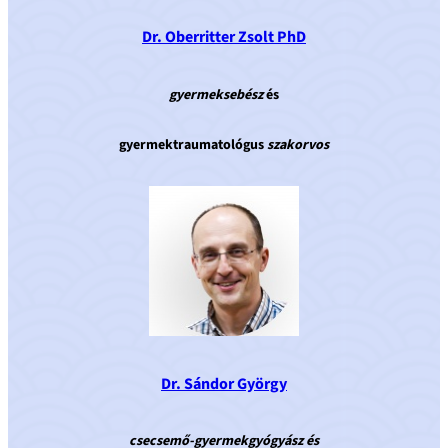
Dr. Oberritter Zsolt PhD
gyermeksebész
és
gyermektraumatológus
szakorvos
Dr. Sándor György
csecsemő-gyermekgyógyász és