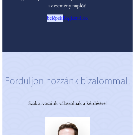
az esemény naplót!
belépek
Regisztrálok
Forduljon hozzánk bizalommal!
Szakorvosaink válaszolnak a kérdésére!