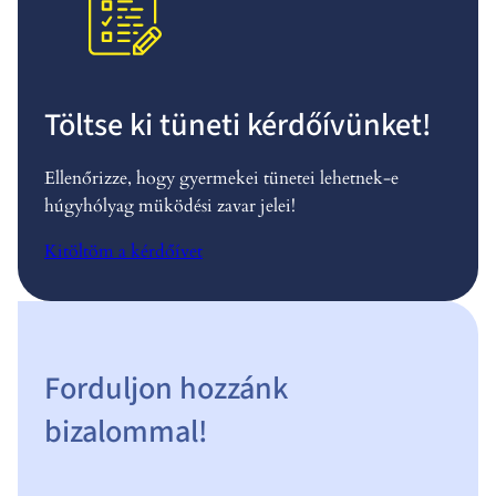
Töltse ki tüneti kérdőívünket!
Ellenőrizze, hogy gyermekei tünetei lehetnek-e
húgyhólyag müködési zavar jelei!
Kitöltöm a kérdőívet
Forduljon hozzánk
bizalommal!