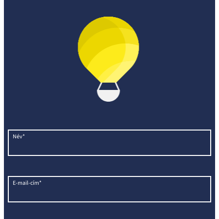
Név*
E-mail-cím*