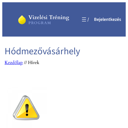
Ugrás
a
Bejelentkezés
tartalomhoz
Hódmezővásárhely
Kezdőlap
//
Hírek