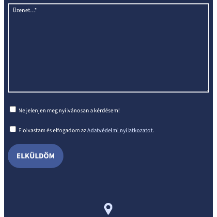
Üzenet…*
Ne jelenjen meg nyilvánosan a kérdésem!
Elolvastam és elfogadom az
Adatvédelmi nyilatkozatot
.