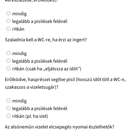
keresztezése, erőlködés)?
mindig
legalább a pisilések felénél
ritkán
Szaladnia kell a WC-re, ha érzi az ingert?
mindig
legalább a pisilések felénél
ritkán (csak ha „eljátssza az időt”)
Erőlködve, haspréssel segítve pisil (hosszú időt tölt a WC-n,
szakaszos a vizeletsugár)?
mindig
legalább a pisilések felénél
ritkán (pl. ha siet)
Az alsóneműn vizelet elcsepegés nyomai észlelhetők?