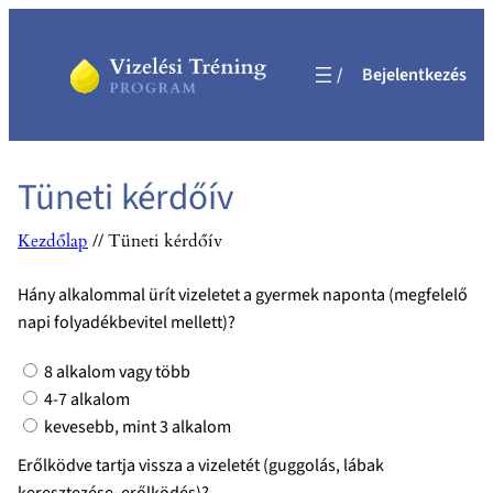
Ugrás
a
Bejelentkezés
tartalomhoz
Tüneti kérdőív
Kezdőlap
//
Tüneti kérdőív
Hány alkalommal ürít vizeletet a gyermek naponta (megfelelő
napi folyadékbevitel mellett)?
8 alkalom vagy több
4-7 alkalom
kevesebb, mint 3 alkalom
Erőlködve tartja vissza a vizeletét (guggolás, lábak