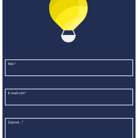
Név*
E-mail-cím*
Üzenet…*