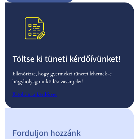
Töltse ki tüneti kérdőívünket!
Ellenőrizze, hogy gyermekei tünetei lehetnek-e
húgyhólyag müködési zavar jelei!
Kitöltöm a kérdőívet
Forduljon hozzánk