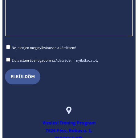
Ne jelenjen meg nyilvánosan a kérdésem!
Elolvastam és elfogadom az
Adatvédelmi nyilatkozatot
.
Vizelési Tréning Program
7624 Pécs, Rókus u. 1.