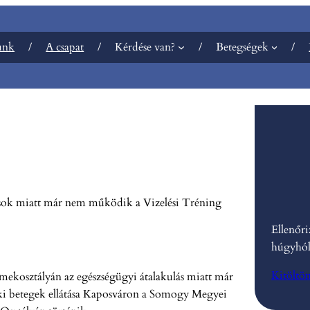
unk
A csapat
Kérdése van?
Betegségek
ások miatt már nem működik a Vizelési Tréning
Ellenőri
húgyhól
Kitöltö
mekosztályán az egészségügyi átalakulás miatt már
i betegek ellátása Kaposváron a Somogy Megyei