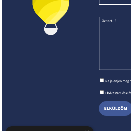
Üzenet…*
Ne jelenjen meg 
Elolvastam és el