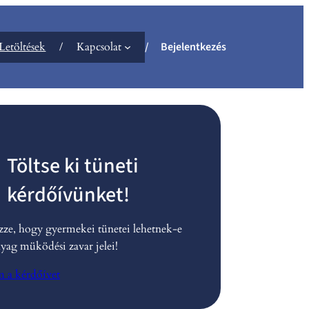
Letöltések
Kapcsolat
Bejelentkezés
Töltse ki tüneti
kérdőívünket!
zze, hogy gyermekei tünetei lehetnek-e
yag müködési zavar jelei!
m a kérdőívet