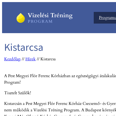
Ugrás
a
Program
tartalomhoz
Kistarcsa
Kezdőlap
//
Hírek
//
Kistarcsa
A Pest Megyei Flór Ferenc Kórházban az egészségügyi átalakul
Program!
Tisztelt Szülők!
Kistarcsán a Pest Megyei Flór Ferenc Kórház Csecsemő- és Gyer
nem működik a Vizelési Tréning Program. A Budapest környék