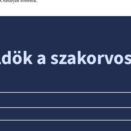
sztályán történik.
ldök a szakorvo