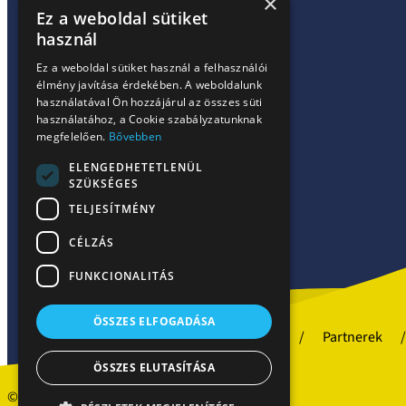
×
Ez a weboldal sütiket
használ
Ez a weboldal sütiket használ a felhasználói
élmény javítása érdekében. A weboldalunk
használatával Ön hozzájárul az összes süti
használatához, a Cookie szabályzatunknak
megfelelően.
Bővebben
ELENGEDHETETLENÜL
SZÜKSÉGES
TELJESÍTMÉNY
CÉLZÁS
FUNKCIONALITÁS
ÖSSZES ELFOGADÁSA
Szakrendelések
Partnerek
ÖSSZES ELUTASÍTÁSA
© Minden jog fenntartva!