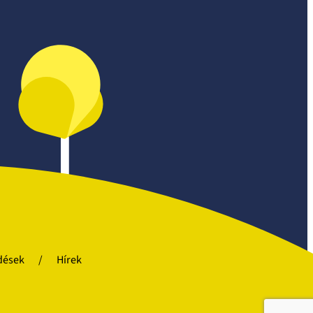
dések
Hírek