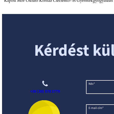
Kaposi Mór Oktató Kórház Csecsemő- és Gyermekgyógyászati O
Kérdést kü
Név*
+36 (30) 570 1779
E-mail-cím*