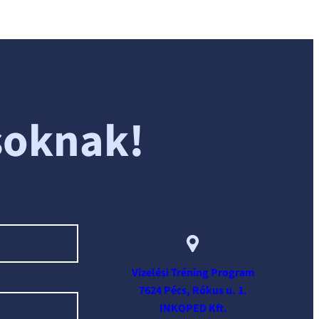
soknak!
Vizelési Tréning Program
7624 Pécs, Rókus u. 1.
INKOPED Kft.