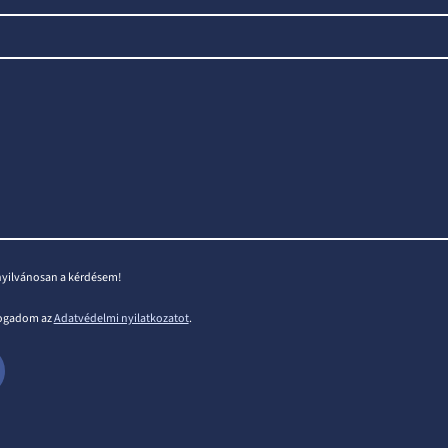
nyilvánosan a kérdésem!
fogadom az
Adatvédelmi nyilatkozatot
.