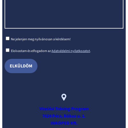
Ne jelenjen meg nyilvánosan a kérdésem!
Elolvastam és elfogadom az
Adatvédelmi nyilatkozatot
.
Vizelési Tréning Program
7624 Pécs, Rókus u. 1.
INKOPED Kft.