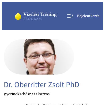
Ugrás
a
Bejelentkezés
tartalomhoz
Dr. Oberritter Zsolt PhD
gyermeksebész szakorvos