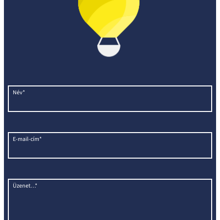
Név*
E-mail-cím*
Üzenet…*