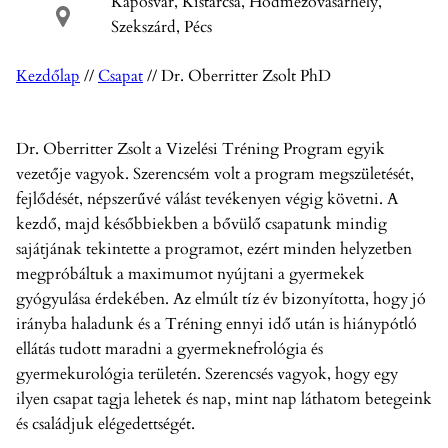
Kaposvár, Kistarcsa, Hódmezővásárhely,
Szekszárd, Pécs
Kezdőlap
//
Csapat
//
Dr. Oberritter Zsolt PhD
Dr. Oberritter Zsolt a Vizelési Tréning Program egyik
vezetője vagyok. Szerencsém volt a program megszületését,
fejlődését, népszerűvé válást tevékenyen végig követni. A
kezdő, majd későbbiekben a bővülő csapatunk mindig
sajátjának tekintette a programot, ezért minden helyzetben
megpróbáltuk a maximumot nyújtani a gyermekek
gyógyulása érdekében. Az elmúlt tíz év bizonyította, hogy jó
irányba haladunk és a Tréning ennyi idő után is hiánypótló
ellátás tudott maradni a gyermeknefrológia és
gyermekurológia területén. Szerencsés vagyok, hogy egy
ilyen csapat tagja lehetek és nap, mint nap láthatom betegeink
és családjuk elégedettségét.