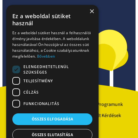
×
Ez a weboldal sütiket
használ
Ez a weboldal sütiket használ a felhasználói
élmény javítása érdekében. A weboldalunk
használatával Ön hozzájárul az összes süti
használatához, a Cookie szabályzatunknak
megfelelően.
Bővebben
ELENGEDHETETLENÜL
Facebook
SZÜKSÉGES
TELJESÍTMÉNY
CÉLZÁS
FUNKCIONALITÁS
Szakrendelések
Partnerek
Programunk
Kérdezz-Felelek
Gyakran Ismételt Kérdések
ÖSSZES ELFOGADÁSA
Hírek
ÖSSZES ELUTASÍTÁSA