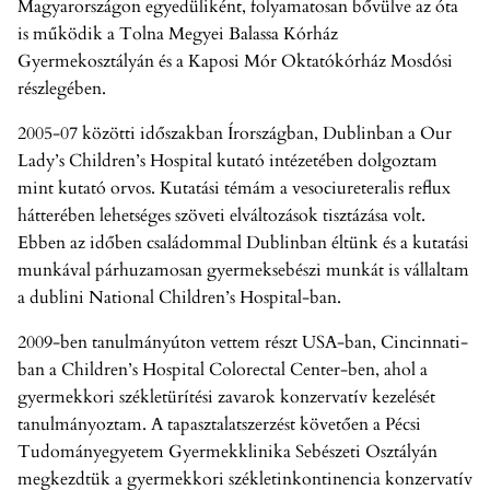
Magyarországon egyedüliként, folyamatosan bővülve az óta
is működik a Tolna Megyei Balassa Kórház
Gyermekosztályán és a Kaposi Mór Oktatókórház Mosdósi
részlegében.
2005-07 közötti időszakban Írországban, Dublinban a Our
Lady’s Children’s Hospital kutató intézetében dolgoztam
mint kutató orvos. Kutatási témám a vesociureteralis reflux
hátterében lehetséges szöveti elváltozások tisztázása volt.
Ebben az időben családommal Dublinban éltünk és a kutatási
munkával párhuzamosan gyermeksebészi munkát is vállaltam
a dublini National Children’s Hospital-ban.
2009-ben tanulmányúton vettem részt USA-ban, Cincinnati-
ban a Children’s Hospital Colorectal Center-ben, ahol a
gyermekkori székletürítési zavarok konzervatív kezelését
tanulmányoztam. A tapasztalatszerzést követően a Pécsi
Tudományegyetem Gyermekklinika Sebészeti Osztályán
megkezdtük a gyermekkori székletinkontinencia konzervatív