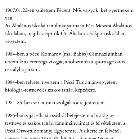
1967.01.22-én születtem Pécsett. Nős vagyok, két gyermekem
van.
Az Általános Iskolai tanulmányaimat a Pécs Meszesi Általános
Iskolában, majd az Építők Úti Általános és Sportiskolában
végeztem.
1984-ben a pécsi Komarov (mai Babits) Gimnáziumban
tettem le az érettségi vizsgát, ahol szintén a sporttagozatos
osztályba jártam.
1984-ben felvétel nyertem a Pécsi Tudományegyetem
biológia-testnevelés szakos tanári képzésére.
1984-85-ben sorkatonai szolgálatot teljesítettem.
1986-ban saját elhatározásból befejeztem a biológia-
testnevelés szakos tanári tanulmányaimat és felvételiztem a
Pécsi Orvostudományi Egyetemre. A sikertelen felvételi
vizsgát követően 1986-88. között a Baranya Megyei