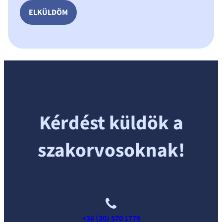
Kérdést küldök a
szakorvosoknak!
+36 (30) 570 1779