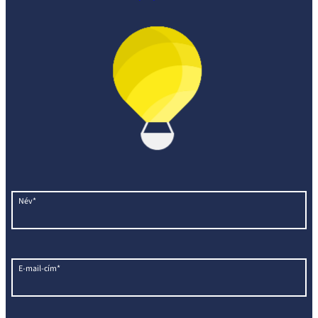
Név*
E-mail-cím*