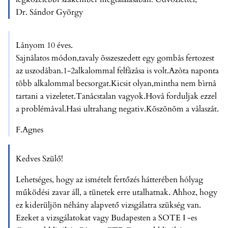
Dr. Sándor György
Lånyom 10 éves.
Sajnålatos módon,tavaly õsszeszedett egy gombås fertozest
az uszodåban.1-2alkalommal felfåzåsa is volt.Azòta naponta
tõbb alkalommal becsorgat.Kicsit olyan,mintha nem bìrnå
tartani a vizeletet.Tanåcstalan vagyok.Hovå forduljak ezzel
a problémåval.Hasi ultrahang negativ.Kõszõnõm a vålaszåt.
F.Agnes
Kedves Szülő!
Lehetséges, hogy az ismételt fertőzés hátterében hólyag
működési zavar áll, a tünetek erre utalhatnak. Ahhoz, hogy
ez kiderüljön néhány alapvető vizsgálatra szükség van.
Ezeket a vizsgálatokat vagy Budapesten a SOTE I -es