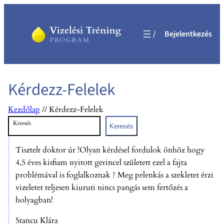
Ugrás
a
Bejelentkezés
tartalomhoz
Kérdezz-Felelek
Kezdőlap
//
Kérdezz-Felelek
Keresés
Keresés
Tisztelt doktor úr !Olyan kérdésel fordulok önhöz hogy
4,5 éves kisfiam nyitott gerincel született ezel a fajta
problémával is foglalkoznak ? Meg pelenkás a szekletet érzi
vizeletet teljesen kiuruti nincs pangás sem fertőzés a
holyagban!
Stancu Klára