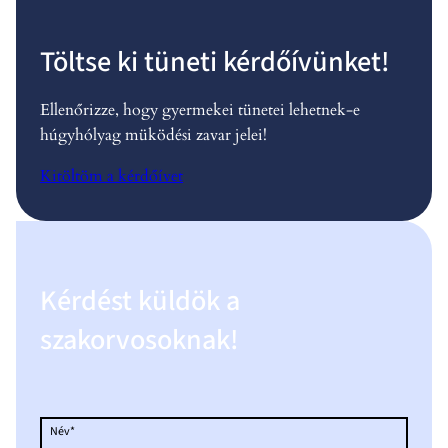
Töltse ki tüneti kérdőívünket!
Ellenőrizze, hogy gyermekei tünetei lehetnek-e
húgyhólyag müködési zavar jelei!
Kitöltöm a kérdőívet
Kérdést küldök a
szakorvosoknak!
Név*