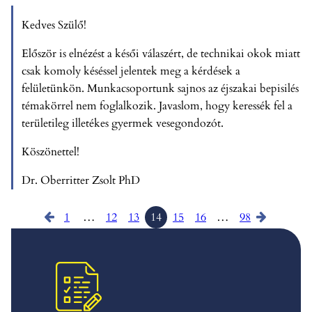
Kedves Szülő!
Először is elnézést a késői válaszért, de technikai okok miatt
csak komoly késéssel jelentek meg a kérdések a
felületünkön. Munkacsoportunk sajnos az éjszakai bepisilés
témakörrel nem foglalkozik. Javaslom, hogy keressék fel a
területileg illetékes gyermek vesegondozót.
Köszönettel!
Dr. Oberritter Zsolt PhD
1
…
12
13
14
15
16
…
98