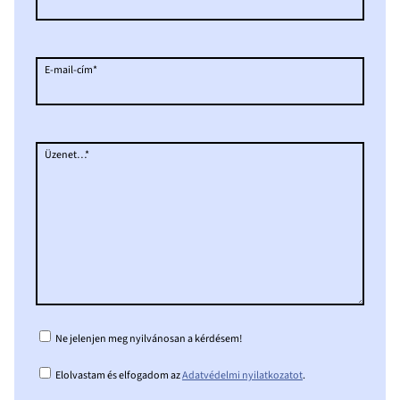
E-mail-cím*
Üzenet…*
Ne jelenjen meg nyilvánosan a kérdésem!
Elolvastam és elfogadom az
Adatvédelmi nyilatkozatot
.