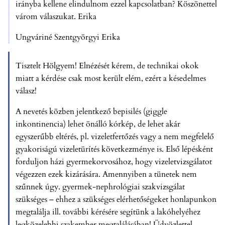
irányba kellene elindulnom ezzel kapcsolatban? Köszönettel
várom válaszukat. Erika
Ungváriné Szentgyörgyi Erika
Tisztelt Hölgyem! Elnézését kérem, de technikai okok
miatt a kérdése csak most került elém, ezért a késedelmes
válasz!
A nevetés közben jelentkező bepisilés (giggle
inkontinencia) lehet önálló kórkép, de lehet akár
egyszerűbb eltérés, pl. vizeletfertőzés vagy a nem megfelelő
gyakoriságú vizeletürítés következménye is. Első lépésként
forduljon házi gyermekorvosához, hogy vizeletvizsgálatot
végezzen ezek kizárására. Amennyiben a tünetek nem
szűnnek úgy. gyermek-nephrológiai szakvizsgálat
szükséges – ehhez a szükséges elérhetőségeket honlapunkon
megtalálja ill. további kérésére segítünk a lakóhelyéhez
legközelebbi szakember megtalálásában! Üdvözlettel,