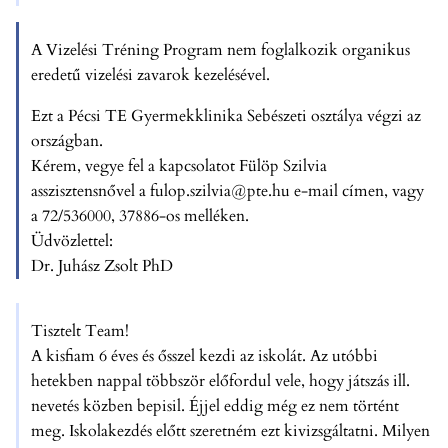
A Vizelési Tréning Program nem foglalkozik organikus
eredetű vizelési zavarok kezelésével.
Ezt a Pécsi TE Gyermekklinika Sebészeti osztálya végzi az
országban.
Kérem, vegye fel a kapcsolatot Fülöp Szilvia
asszisztensnővel a fulop.szilvia@pte.hu e-mail címen, vagy
a 72/536000, 37886-os melléken.
Üdvözlettel:
Dr. Juhász Zsolt PhD
Tisztelt Team!
A kisfiam 6 éves és ősszel kezdi az iskolát. Az utóbbi
hetekben nappal többször előfordul vele, hogy játszás ill.
nevetés közben bepisil. Éjjel eddig még ez nem történt
meg. Iskolakezdés előtt szeretném ezt kivizsgáltatni. Milyen