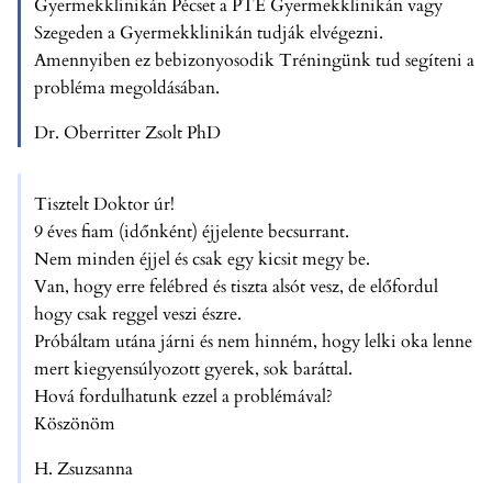
Gyermekklinikán Pécset a PTE Gyermekklinikán vagy
Szegeden a Gyermekklinikán tudják elvégezni.
Amennyiben ez bebizonyosodik Tréningünk tud segíteni a
probléma megoldásában.
Dr. Oberritter Zsolt PhD
Tisztelt Doktor úr!
9 éves fiam (időnként) éjjelente becsurrant.
Nem minden éjjel és csak egy kicsit megy be.
Van, hogy erre felébred és tiszta alsót vesz, de előfordul
hogy csak reggel veszi észre.
Próbáltam utána járni és nem hinném, hogy lelki oka lenne
mert kiegyensúlyozott gyerek, sok baráttal.
Hová fordulhatunk ezzel a problémával?
Köszönöm
H. Zsuzsanna