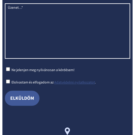
Üzenet…*
Ne jelenjen meg nyilvánosan a kérdésem!
Elolvastam és elfogadom az
Adatvédelmi nyilatkozatot
.