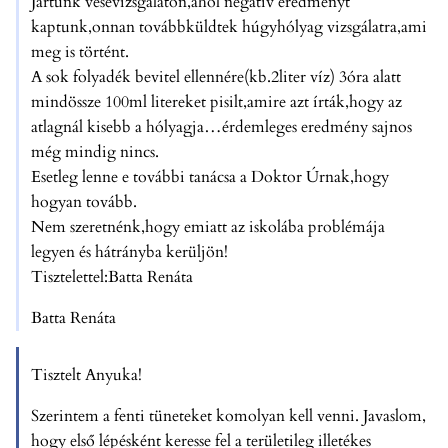
Jártunk vesevizsgálaton,ahol negatív eredményt
kaptunk,onnan továbbküldtek húgyhólyag vizsgálatra,ami
meg is történt.
A sok folyadék bevitel ellennére(kb.2liter víz) 3óra alatt
mindössze 100ml litereket pisilt,amire azt írták,hogy az
atlagnál kisebb a hólyagja…érdemleges eredmény sajnos
még mindig nincs.
Esetleg lenne e további tanácsa a Doktor Úrnak,hogy
hogyan tovább.
Nem szeretnénk,hogy emiatt az iskolába problémája
legyen és hátrányba kerüljön!
Tisztelettel:Batta Renáta
Batta Renáta
Tisztelt Anyuka!
Szerintem a fenti tüneteket komolyan kell venni. Javaslom,
hogy első lépésként keresse fel a területileg illetékes