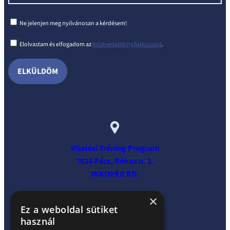
Ne jelenjen meg nyilvánosan a kérdésem!
Elolvastam és elfogadom az
Adatvédelmi nyilatkozatot
.
Vizelési Tréning Program
7624 Pécs, Rókus u. 1.
INKOPED Kft.
×
Ez a weboldal sütiket
használ