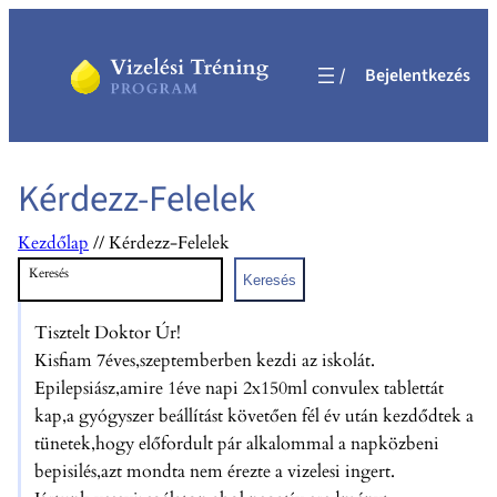
Ugrás
a
Bejelentkezés
tartalomhoz
Kérdezz-Felelek
Kezdőlap
//
Kérdezz-Felelek
Keresés
Keresés
Tisztelt Doktor Úr!
Kisfiam 7éves,szeptemberben kezdi az iskolát.
Epilepsiász,amire 1éve napi 2x150ml convulex tablettát
kap,a gyógyszer beállítást követően fél év után kezdődtek a
tünetek,hogy előfordult pár alkalommal a napközbeni
bepisilés,azt mondta nem érezte a vizelesi ingert.