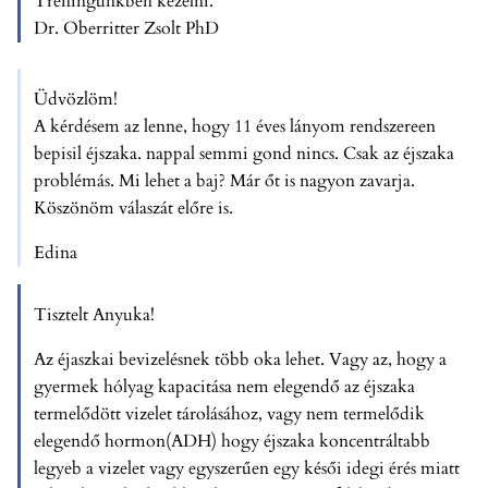
Tréningünkben kezelni.
Dr. Oberritter Zsolt PhD
Üdvözlöm!
A kérdésem az lenne, hogy 11 éves lányom rendszereen
bepisil éjszaka. nappal semmi gond nincs. Csak az éjszaka
problémás. Mi lehet a baj? Már őt is nagyon zavarja.
Köszönöm válaszát előre is.
Edina
Tisztelt Anyuka!
Az éjaszkai bevizelésnek több oka lehet. Vagy az, hogy a
gyermek hólyag kapacitása nem elegendő az éjszaka
termelődött vizelet tárolásához, vagy nem termelődik
elegendő hormon(ADH) hogy éjszaka koncentráltabb
legyeb a vizelet vagy egyszerűen egy késői idegi érés miatt