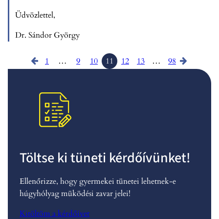
Üdvözlettel,
Dr. Sándor György
1
…
9
10
11
12
13
…
98
Töltse ki tüneti kérdőívünket!
Ellenőrizze, hogy gyermekei tünetei lehetnek-e
húgyhólyag müködési zavar jelei!
Kitöltöm a kérdőívet