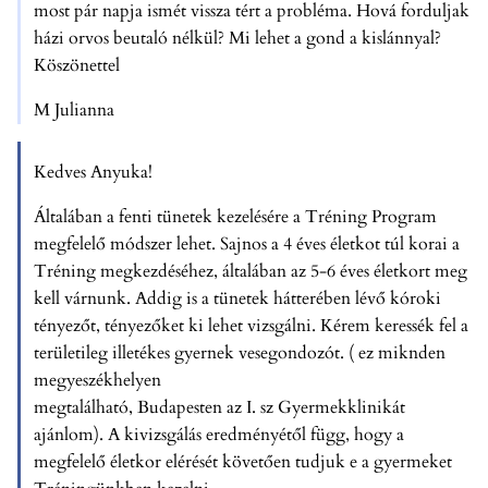
most pár napja ismét vissza tért a probléma. Hová forduljak
házi orvos beutaló nélkül? Mi lehet a gond a kislánnyal?
Köszönettel
M Julianna
Kedves Anyuka!
Általában a fenti tünetek kezelésére a Tréning Program
megfelelő módszer lehet. Sajnos a 4 éves életkot túl korai a
Tréning megkezdéséhez, általában az 5-6 éves életkort meg
kell várnunk. Addig is a tünetek hátterében lévő kóroki
tényezőt, tényezőket ki lehet vizsgálni. Kérem keressék fel a
területileg illetékes gyernek vesegondozót. ( ez miknden
megyeszékhelyen
megtalálható, Budapesten az I. sz Gyermekklinikát
ajánlom). A kivizsgálás eredményétől függ, hogy a
megfelelő életkor elérését követően tudjuk e a gyermeket