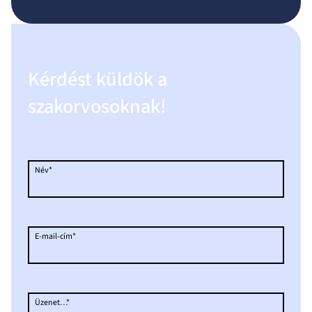
Kérdést küldök a
szakorvosoknak!
Név*
E-mail-cím*
Üzenet…*