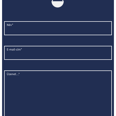
Név*
E-mail-cím*
Üzenet…*