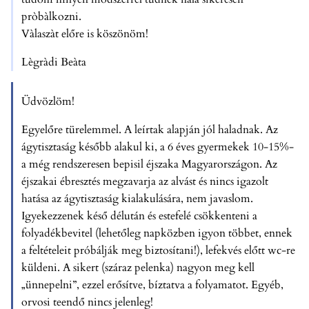
pròbàlkozni.
Vàlaszàt előre is köszönöm!
Lègràdi Beàta
Üdvözlöm!
Egyelőre türelemmel. A leírtak alapján jól haladnak. Az
ágytisztaság később alakul ki, a 6 éves gyermekek 10-15%-
a még rendszeresen bepisil éjszaka Magyarországon. Az
éjszakai ébresztés megzavarja az alvást és nincs igazolt
hatása az ágytisztaság kialakulására, nem javaslom.
Igyekezzenek késő délután és estefelé csökkenteni a
folyadékbevitel (lehetőleg napközben igyon többet, ennek
a feltételeit próbálják meg biztosítani!), lefekvés előtt wc-re
küldeni. A sikert (száraz pelenka) nagyon meg kell
„ünnepelni”, ezzel erősítve, bíztatva a folyamatot. Egyéb,
orvosi teendő nincs jelenleg!