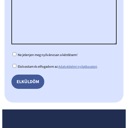
Ne jelenjen meg nyilvánosan a kérdésem!
Elolvastam és elfogadom az
Adatvédelmi nyilatkozatot
.