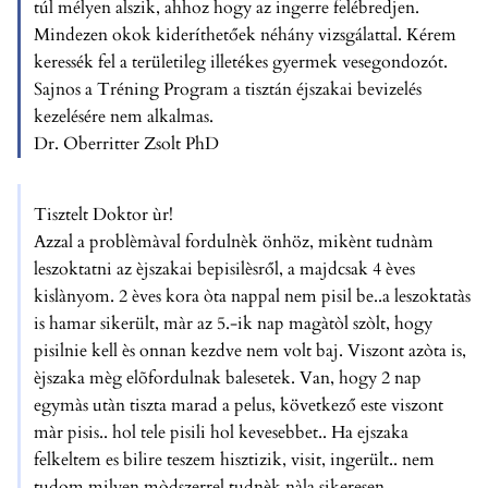
túl mélyen alszik, ahhoz hogy az ingerre felébredjen.
Mindezen okok kideríthetőek néhány vizsgálattal. Kérem
keressék fel a területileg illetékes gyermek vesegondozót.
Sajnos a Tréning Program a tisztán éjszakai bevizelés
kezelésére nem alkalmas.
Dr. Oberritter Zsolt PhD
Tisztelt Doktor ùr!
Azzal a problèmàval fordulnèk önhöz, mikènt tudnàm
leszoktatni az èjszakai bepisilèsről, a majdcsak 4 èves
kislànyom. 2 èves kora òta nappal nem pisil be..a leszoktatàs
is hamar sikerült, màr az 5.-ik nap magàtòl szòlt, hogy
pisilnie kell ès onnan kezdve nem volt baj. Viszont azòta is,
èjszaka mèg elõfordulnak balesetek. Van, hogy 2 nap
egymàs utàn tiszta marad a pelus, következő este viszont
màr pisis.. hol tele pisili hol kevesebbet.. Ha ejszaka
felkeltem es bilire teszem hisztizik, visit, ingerült.. nem
tudom milyen mòdszerrel tudnèk nàla sikeresen