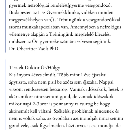
gyermek nefrológiai rendelést(gyerme vesegondozó,
Budapesten az I. sz Gyermekklinika, vidéken minden
megyeszékhelyen van)) . Tréningünk a vesegondozókkal
szoros munkakapcsolaban van. Amennyiben a nefrológus
véleménye alapján a Tréningünk megfelelő klezelési
módszer az Ön gyermeke számára szívesen segítünk.
Dr. Oberritter Zsolt PhD
Tisztelt Doktor Úr/Hölgy
Kislányom 4éves elmúlt. Több mint 1 éve éjszakai
ágytiszta, soha nem pisil be azóta sem éjszaka. Nappal
viszont rendszeresen becsurog. Vannak időszakok, hetek is
akár amikor nincs semmi gond, de vannak időszakok
mikor napi 2-3 szor is pont annyira csurog be hogy
alsóneműt kell váltani. Székelési problémák nincsenek és
nem is voltak soha. az óvodában azt mondják nincs semmi
gond vele, csak figyelmetlen. házi orvos is ezt mondja, de