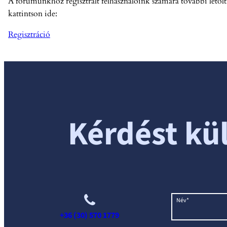
A fórumunkhoz regisztrált felhasználóink számára további letölth
kattintson ide:
Regisztráció
Kérdést kü
Név*
+36 (30) 570 1779