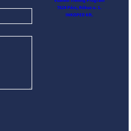
Vizelési Tréning Program
7624 Pécs, Rókus u. 1.
INKOPED Kft.