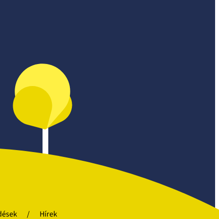
dések
Hírek