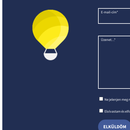
E-mail-cím*
Üzenet…*
Ne jelenjen meg 
Elolvastam és el