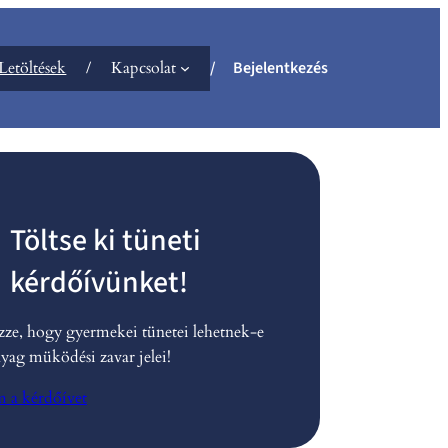
Letöltések
Kapcsolat
Bejelentkezés
Töltse ki tüneti
kérdőívünket!
zze, hogy gyermekei tünetei lehetnek-e
yag müködési zavar jelei!
m a kérdőívet