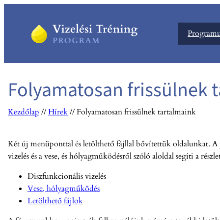
Ugrás
a
Program
tartalomhoz
Folyamatosan frissülnek 
Kezdőlap
//
Hírek
//
Folyamatosan frissülnek tartalmaink
Két új menüponttal és letölthető fájllal bővítettük oldalunkat.
vizelés és a vese, és hólyagműködésről szóló aloldal segíti a rész
Diszfunkcionális vizelés
Vese, hólyagműködés
Letölthető fájlok