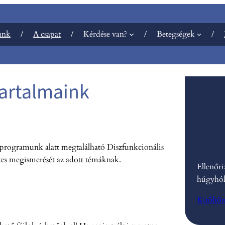
unk
A csapat
Kérdése van?
Betegségek
tartalmaink
 A programunk alatt megtalálható Diszfunkcionális
letes megismerését az adott témáknak.
Ellenőri
húgyhól
Kitöltö