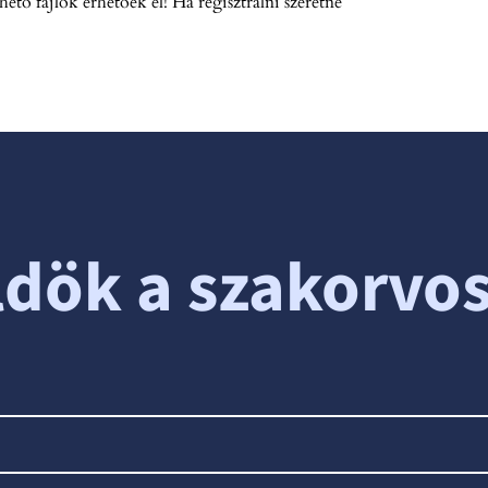
ető fájlok érhetőek el! Ha regisztrálni szeretne
ldök a szakorvo