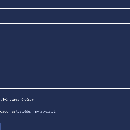
nyilvánosan a kérdésem!
fogadom az
Adatvédelmi nyilatkozatot
.