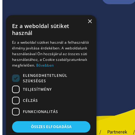
×
Ez a weboldal sütiket
használ
Ez a weboldal sütiket használ a felhasználói
élmény javítása érdekében. A weboldalunk
használatával Ön hozzájárul az összes süti
használatához, a Cookie szabályzatunknak
megfelelően.
Bővebben
ELENGEDHETETLENÜL
SZÜKSÉGES
TELJESÍTMÉNY
CÉLZÁS
FUNKCIONALITÁS
ÖSSZES ELFOGADÁSA
Szakrendelések
Partnerek